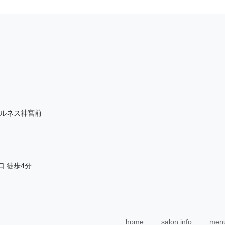
-4 ルネス神宮前
口 徒歩4分
home
salon info
menu