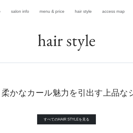
e
salon info
menu & price
hair style
access map
hair style
 柔かなカール魅力を引出す上品な
すべてのHAIR STYLEを見る