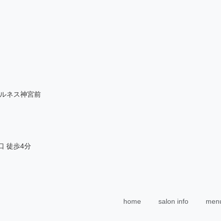
-4 ルネス神宮前
口 徒歩4分
home
salon info
menu