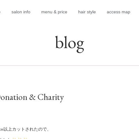
e
salon info
menu & price
hair style
access map
blog
onation & Charity
1㎝以上カットされたので、