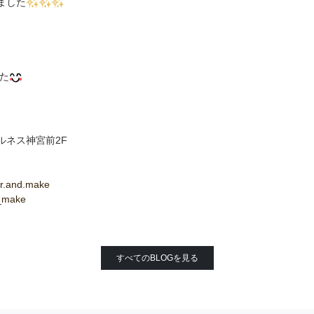
ました
た
 ルネス神宮前2F
r.and.make
r_make
すべてのBLOGを見る