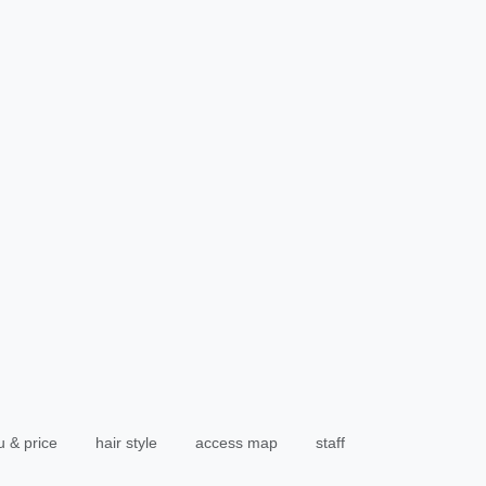
 & price
hair style
access map
staff