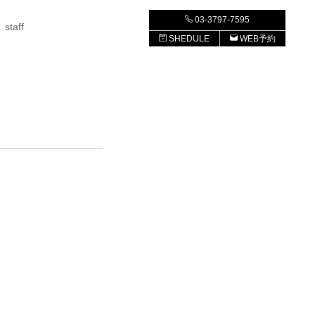
03-3797-7595
staff
SHEDULE
WEB予約