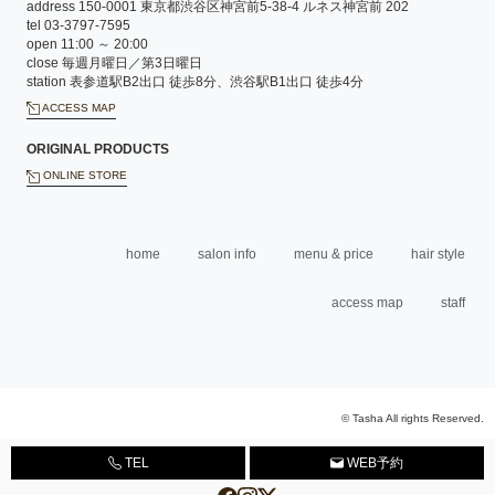
address 150-0001 東京都渋谷区神宮前5-38-4 ルネス神宮前 202
tel 03-3797-7595
open 11:00 ～ 20:00
close 毎週月曜日／第3日曜日
station 表参道駅B2出口 徒歩8分、渋谷駅B1出口 徒歩4分
ACCESS MAP
ORIGINAL PRODUCTS
ONLINE STORE
home
salon info
menu & price
hair style
access map
staff
© Tasha All rights Reserved.
TEL
WEB予約