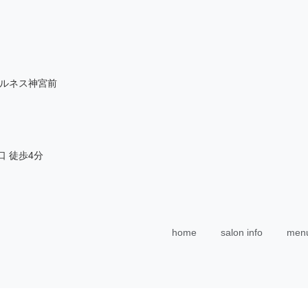
-4 ルネス神宮前
口 徒歩4分
home
salon info
menu