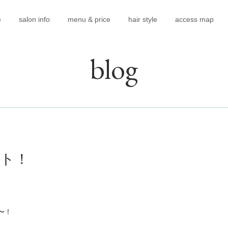
e
salon info
menu & price
hair style
access map
blog
ト！
〜！