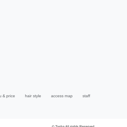
 & price
hair style
access map
staff
© Tasha All rights Reserved.