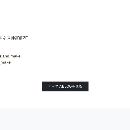
 ルネス神宮前2F
r.and.make
r_make
すべてのBLOGを見る