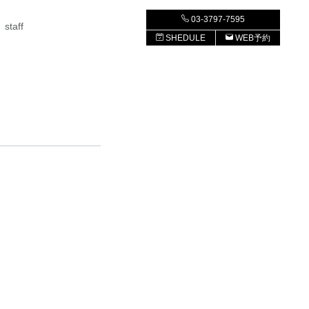
03-3797-7595
staff
SHEDULE
WEB予約