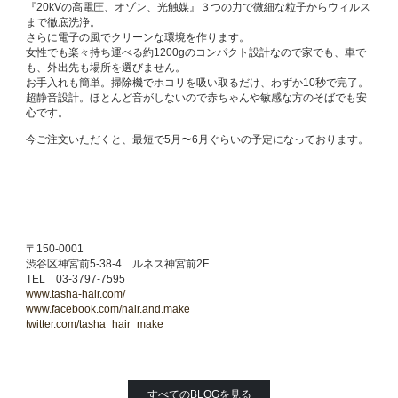
『20kVの高電圧、オゾン、光触媒』３つの力で微細な粒子からウィルス
まで徹底洗浄。
さらに電子の風でクリーンな環境を作ります。
女性でも楽々持ち運べる約1200gのコンパクト設計なので家でも、車で
も、外出先も場所を選びません。
お手入れも簡単。掃除機でホコリを吸い取るだけ、わずか10秒で完了。
超静音設計。ほとんど音がしないので赤ちゃんや敏感な方のそばでも安
心です。
今ご注文いただくと、最短で5月〜6月ぐらいの予定になっております。
〒150-0001
渋谷区神宮前5-38-4 ルネス神宮前2F
TEL 03-3797-7595
www.tasha-hair.com/
www.facebook.com/hair.and.make
twitter.com/tasha_hair_make
すべてのBLOGを見る