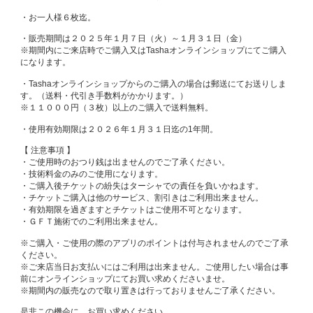
・お一人様６枚迄。
・販売期間は２０２５年１月７日（火）～１月３１日（金）
※期間内にご来店時でご購入又はTashaオンラインショップにてご購入
になります。
・Tashaオンラインショップからのご購入の場合は郵送にてお送りしま
す。（送料・代引き手数料がかかります。）
※１１０００円（３枚）以上のご購入で送料無料。
・使用有効期限は２０２６年１月３１日迄の1年間。
【 注意事項 】
・ご使用時のおつり銭は出ませんのでご了承ください。
・技術料金のみのご使用になります。
・ご購入後チケットの紛失はターシャでの責任を負いかねます。
・チケットご購入は他のサービス、割引きはご利用出来ません。
・有効期限を過ぎますとチケットはご使用不可となります。
・ＧＦＴ施術でのご利用出来ません。
※ご購入・ご使用の際のアプリのポイントは付与されませんのでご了承
ください。
※ご来店当日お支払いにはご利用は出来ません。ご使用したい場合は事
前にオンラインショップにてお買い求めくださいませ。
※期間内の販売なので取り置きは行っておりませんご了承ください。
是非この機会に、お買い求めください。